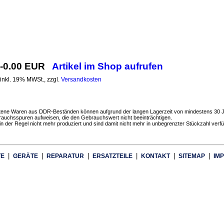
-0.00 EUR
Artikel im Shop aufrufen
inkl. 19% MWSt., zzgl.
Versandkosten
ene Waren aus DDR-Beständen können aufgrund der langen Lagerzeit von mindestens 30 
rauchsspuren aufweisen, die den Gebrauchswert nicht beeinträchtigen.
 in der Regel nicht mehr produziert und sind damit nicht mehr in unbegrenzter Stückzahl verf
|
|
|
|
|
|
TE
GERÄTE
REPARATUR
ERSATZTEILE
KONTAKT
SITEMAP
IMP