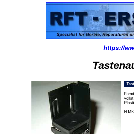
https://ww
Tastena
Tast
Formt
volls
Plast
H-MK