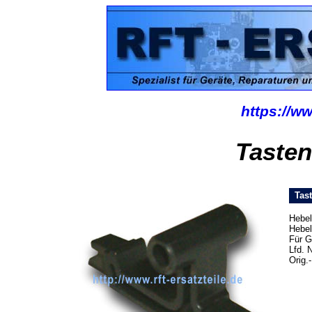
https://ww
Tasten
Tast
Hebel
Hebel
Für G
Lfd. 
Orig.