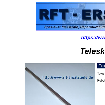
https://ww
Teles
Tele
Teles
Robo