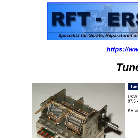
https://ww
Tune
Tune
UKW-E
87,5 
KR 6