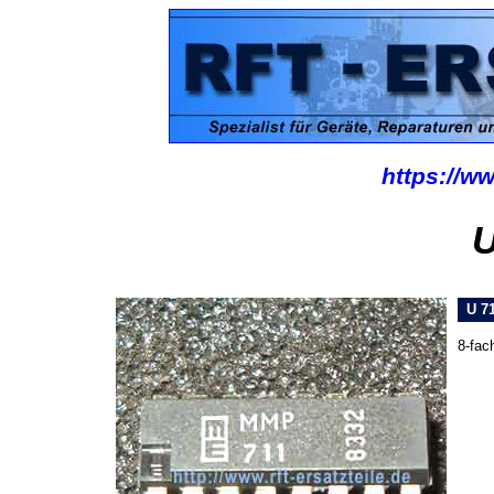
https://ww
U
U 71
8-fac