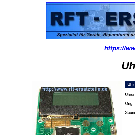
https://ww
Uh
Uhr-
Uhren
Orig.
Soun