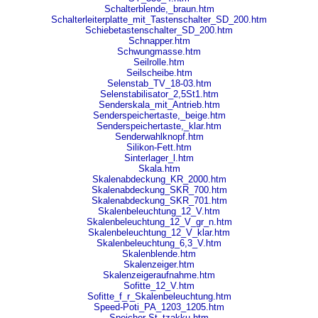
Schalterblende,_braun.htm
Schalterleiterplatte_mit_Tastenschalter_SD_200.htm
Schiebetastenschalter_SD_200.htm
Schnapper.htm
Schwungmasse.htm
Seilrolle.htm
Seilscheibe.htm
Selenstab_TV_18-03.htm
Selenstabilisator_2,5St1.htm
Senderskala_mit_Antrieb.htm
Senderspeichertaste,_beige.htm
Senderspeichertaste,_klar.htm
Senderwahlknopf.htm
Silikon-Fett.htm
Sinterlager_l.htm
Skala.htm
Skalenabdeckung_KR_2000.htm
Skalenabdeckung_SKR_700.htm
Skalenabdeckung_SKR_701.htm
Skalenbeleuchtung_12_V.htm
Skalenbeleuchtung_12_V_gr_n.htm
Skalenbeleuchtung_12_V_klar.htm
Skalenbeleuchtung_6,3_V.htm
Skalenblende.htm
Skalenzeiger.htm
Skalenzeigeraufnahme.htm
Sofitte_12_V.htm
Sofitte_f_r_Skalenbeleuchtung.htm
Speed-Poti_PA_1203_1205.htm
Speicher-St_tzakku.htm