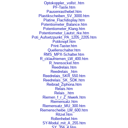
Optokoppler,_vollst..htm
PF-Taste.htm
Pausenrasthebel.htm
Plastikscheiben_SV_3000.htm
Platine_Flachdisplay.htm
Potentiometer_Balance.htm
Potentiometer_Klang.htm
Potentiometer_Lautst_rke.htm
Poti_Aufsetzpunkt_PA_1205_2205.htm
Potiknopf.htm
Print-Taster.htm
Quellenschalter.htm
RMS_MPX-Schalter.htm
R_cklaufriemen_LW_400.htm
R_hrensockel.htm
Reedrelais.htm
Reedrelais_.htm
Reedrelais_SKR_550.htm
Reedrelais_SK_SDK.htm
Reibrad_Ziphona.htm
Relais.htm
Relais_.htm
Riemen_f_r_Z_hlwerk.htm
Riemensatz.htm
Riemensatz_MU_300.htm
Riemenscheibe_LW_600.htm
Ritzel.htm
Rollenhebel.htm
SY-Modul_mit_A_255.htm
SY_356_4.htm